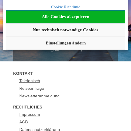
Noch nicht fündig
Cookie-Richtlinie
geworden?
Alle Cookies akzeptieren
Wir beraten Sie gerne!
Nur technisch notwendige Cookies
040 42236 1230
Einstellungen ändern
buchung@urlaubsplus.de
KONTAKT
Telefonisch
Reiseanfrage
Newsletteranmeldung
RECHTLICHES
Impressum
AGB
Datenschutzerklärung