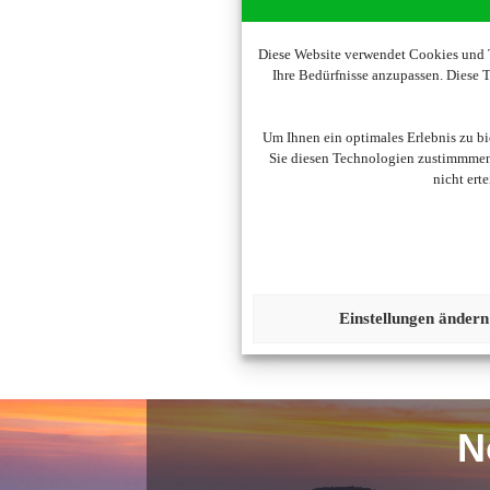
Diese Website verwendet Cookies und T
Ihre Bedürfnisse anzupassen. Diese
Um Ihnen ein optimales Erlebnis zu b
Sie diesen Technologien zustimmmen,
nicht ert
Um diesen Inhalt darzust
Einstellungen ändern
N