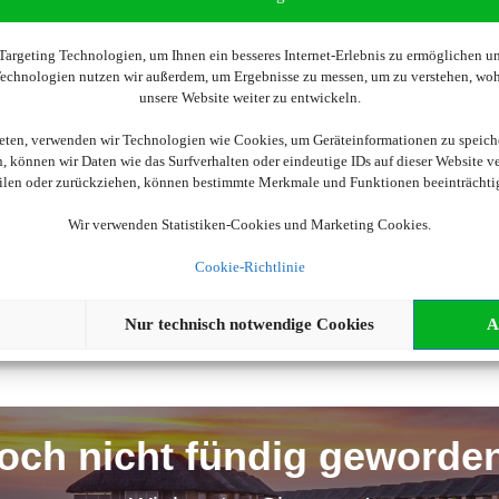
argeting Technologien, um Ihnen ein besseres Internet-Erlebnis zu ermöglichen und
 Technologien nutzen wir außerdem, um Ergebnisse zu messen, um zu verstehen, w
unsere Website weiter zu entwickeln.
ieten, verwenden wir Technologien wie Cookies, um Geräteinformationen zu speich
 können wir Daten wie das Surfverhalten oder eindeutige IDs auf dieser Website v
eilen oder zurückziehen, können bestimmte Merkmale und Funktionen beeinträchti
Wir brauchen Ihre Einwilligung
Wir verwenden Statistiken-Cookies und Marketing Cookies.
ellen, aktivieren Sie bitte die Cookies. Es werden ggf. personenbe
Cookie-Richtlinie
Cookies akzeptieren
Nur technisch notwendige Cookies
A
och nicht fündig geworde