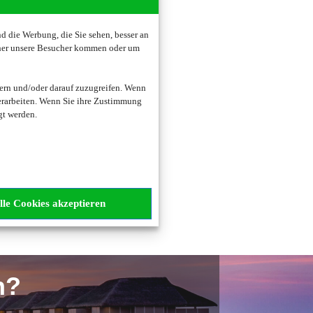
 die Werbung, die Sie sehen, besser an
oher unsere Besucher kommen oder um
ern und/oder darauf zuzugreifen. Wenn
erarbeiten. Wenn Sie ihre Zustimmung
gt werden.
zogene Daten verarbeitet.
lle Cookies akzeptieren
n?