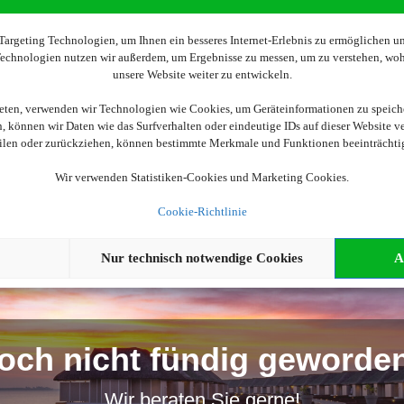
argeting Technologien, um Ihnen ein besseres Internet-Erlebnis zu ermöglichen und
Wir brauchen Ihre Einwilligung
 Technologien nutzen wir außerdem, um Ergebnisse zu messen, um zu verstehen, w
unsere Website weiter zu entwickeln.
ellen, aktivieren Sie bitte die Cookies. Es werden ggf. personenbe
ieten, verwenden wir Technologien wie Cookies, um Geräteinformationen zu speich
 können wir Daten wie das Surfverhalten oder eindeutige IDs auf dieser Website v
Cookies akzeptieren
eilen oder zurückziehen, können bestimmte Merkmale und Funktionen beeinträchti
Wir verwenden Statistiken-Cookies und Marketing Cookies.
Cookie-Richtlinie
Nur technisch notwendige Cookies
A
och nicht fündig geworde
Wir beraten Sie gerne!